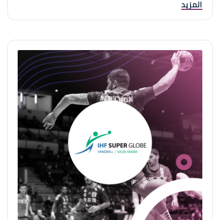
المزيد
والأنشطة والفعاليات الترفيهية المختلفة، التي تستهدف الزوار
والسياح من داخل وخارج المملكة العربية السعودية.
ويستهدف موسم حائل 2022 المسهمة في تحقيق مستهدفات
رؤية المملكة 2030 ، وذلك عبر تطوير قطاع الفعاليات في المجالات
الرياضية والترفيهية والسياحية والثقافية كافة، وتقديم فعاليات
جاذبة تعزز من ازدهار الاقتصاد الوطني وحيوية المجتمع.
كما يهدف إلى تجسيد المكانة التاريخية لمنطقة حائل، بما فيها
من مواقع أثرية تاريخية مميزة، يعود تاريخها إلى أكثر من عشرات
الآلاف من السنين، وتعد كذلك مكان مناسبًا للزوار والسياح،
ليستمتعوا بمختلف الأحداث الرياضية والثقافية والترفيهية
المتنوعة.