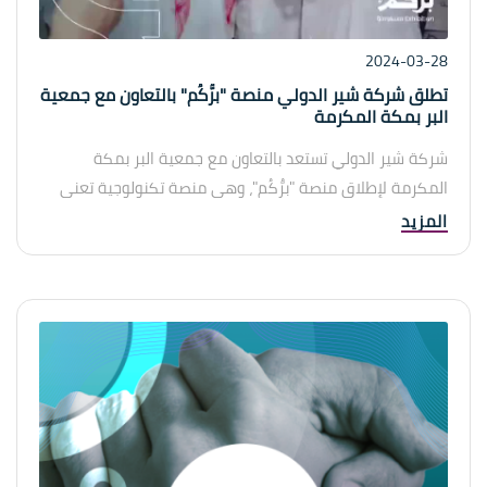
2024-03-28
تطلق شركة شير الدولي منصة "برُّكُم" بالتعاون مع جمعية
البر بمكة المكرمة
شركة شير الدولي تستعد بالتعاون مع جمعية البر بمكة
المكرمة لإطلاق منصة "برُّكُم"، وهي منصة تكنولوجية تعنى
بالاستجابة لاحتياجات المحتاجين والفقراء. سيتم تدشين المنصة
المزيد
في إطار جهود الشركة للمساهمة في تحسين ظروف الحياة
في المجتمع المحلي.
"برُّكُم" منصة تقنية مبتكرة تهدف إلى تسهيل التبرعات وتقديم
المساعدة للمحتاجين بطريقة فعالة وشفافة. يأتي هذا التعاون
ضمن رؤية شركة شير الدولي في تبني مبادرات تكنولوجية
تسهم في تحسين المجتمع ودعم العمل الخيري.