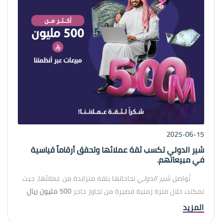
2025-06-15
شير الدولي تكسب ثقة عملائها وتحقق أرقاماً قياسية
في مبيعاتهم.
تُواصل
شير الدولي
نجاحاتها بثقة متزايدة من عملائها، حيث
تمكنت خلال فترة زمنية قصيرة من تجاوز حاجز
500 مليون ريال
سعودي
كمبيعات تمت عبر أنظمتها السحابية ومنصات البيع
المزيد
المباشر.