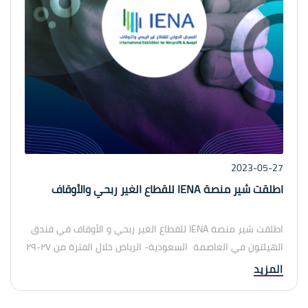
2023-05-27
اطلقت شير منصة IENA للقطاع الغير ربحي والأوقاف
اطلقت شير منصة IENA للقطاع الغير ربحي و الأوقاف في فندق
الهيلتون في العاصمة السعودية- الرياض خلال الفترة من ٢٧-٢٩
مايو من سنة ٢٠٢٣ تحت شعار شراكات فعالة لأهداف التنمية
المزيد
المستدامة.