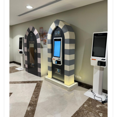
الموقع الإلكتروني الذي سيكون بوابة المتابعين والمشاركين
للبطولة العالمية للبلياردز. حرصنا على أن يكون الموقع سهل
الاستخدام وغني بالمحتوى التفاعلي والخدمات المتنوعة التي
ستعزز تجربة المستخدمين."
وأضاف: "يتضمن الموقع معلومات مفصلة عن البطولة، بما في
ذلك جدول المباريات والنتائج الحية والإحصائيات والصور
والفيديوهات."
وتعد هذه البطولة العالمية للبلياردز الحدث الرياضي الأبرز على
مستوى العالم في هذه الرياضة، ويتوقع أن تجذب مشاركة نخبة
لاعبي البلياردز من مختلف دول العالم إلى مدينة جدة خلال الفترة
من [3.يونيو] إلى [8.يونيو].