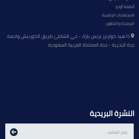
أنظمة أودو
الاستشارات الرقمية
البرمجة و التطوير
ذا هيد كوارترز بزنس بارك - حي الشاطئ طريق الكورنيش واجهة
جدة البحرية - جدة المملكة العربية السعودية
النشرة البريدية