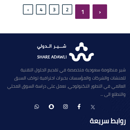
IENA هو أول معرض دولي على مستوى العالم مرخص من قبل
الهيئة العامة للمعارض و المؤتمرات يهدف المعرض الى صناعة
›
4
3
2
1
‹
منصة دولية للقطاع غير الربحي لبناء علاقات دولية ويشمل
المعرض ورش عمل ، جلسات حوارية ، مركز إعلامي ، لقاءات
حكومية.
شير منظومة سعودية متخصصة في تقديم الحلول التقنية
للمنشات والشركات والمؤسسات بخبرات احترافية تواكب السبق
العالمي في التطور التكنولوجي، نعمل على دراسة السوق المحلي
والتطلع الى ...
روابط سريعة